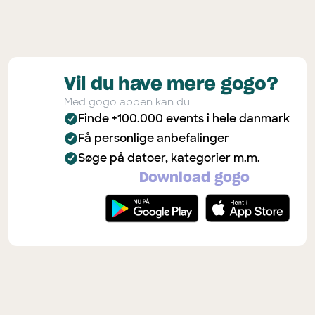
Vil du have mere gogo?
Med gogo appen kan du
Finde +100.000 events i hele danmark
Få personlige anbefalinger
Søge på datoer, kategorier m.m.
Download gogo