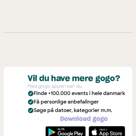
Vil du have mere gogo?
Med gogo appen kan du
Finde +100.000 events i hele danmark
Få personlige anbefalinger
Søge på datoer, kategorier m.m.
Download gogo