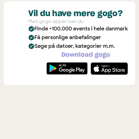
Vil du have mere gogo?
Med gogo appen kan du
Finde +100.000 events i hele danmark
Få personlige anbefalinger
Søge på datoer, kategorier m.m.
Download gogo