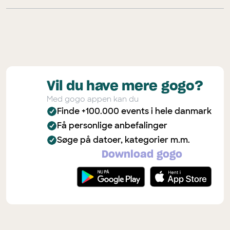
Vil du have mere gogo?
Med gogo appen kan du
Finde +100.000 events i hele danmark
Få personlige anbefalinger
Søge på datoer, kategorier m.m.
Download gogo