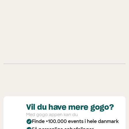
gogo app’en!
Vil du have mere gogo?
Med gogo appen kan du
Finde +100.000 events i hele danmark