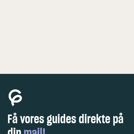
KØBENHAVN
5 FEDE OPLEVELSER
Få vores guides direkte på
din
mail!