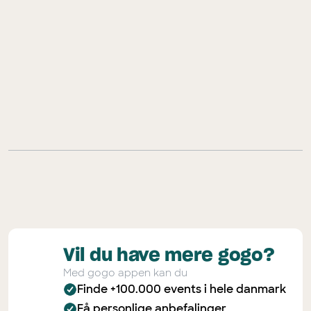
download gogo-appen
Vil du have mere gogo?
Med gogo appen kan du
Finde +100.000 events i hele danmark
Få personlige anbefalinger