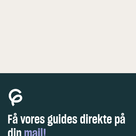
KØBENHAVN
5 FEDE OPLEVELSER
Få vores guides direkte på
din
mail!