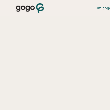
Om gog