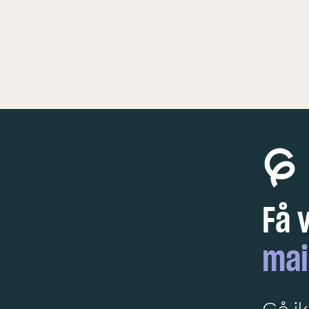
KØBENHAVN
FESTIVAL
Få 
mai