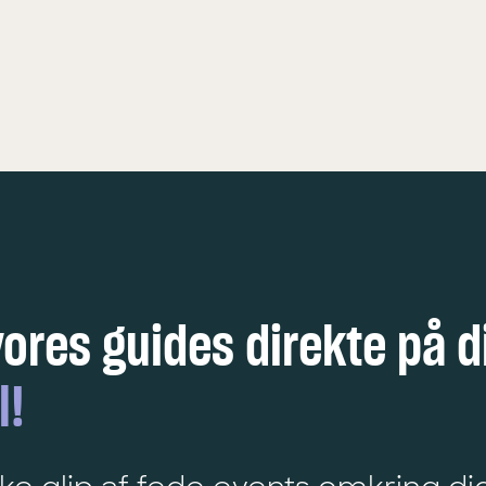
KØBENHAVN
5 FEDE OPLE
vores guides direkte på d
l!