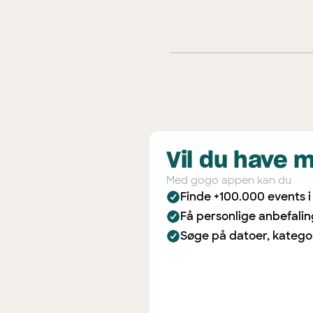
Vil du have 
Med gogo appen kan du
Finde +100.000 events 
Få personlige anbefali
Søge på datoer, katego