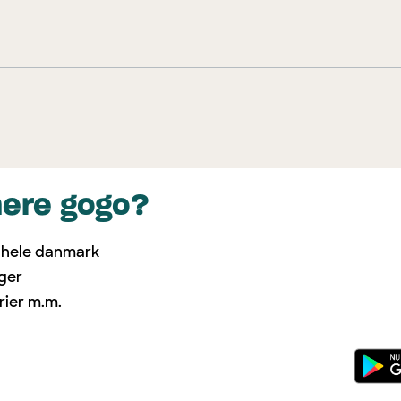
mere gogo?
i hele danmark
nger
rier m.m.