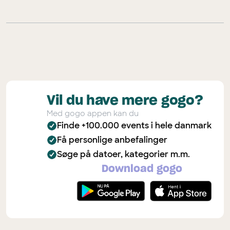
Vil du have mere gogo?
Med gogo appen kan du
Finde +100.000 events i hele danmark
Få personlige anbefalinger
Søge på datoer, kategorier m.m.
Download gogo