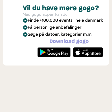
Vil du have mere gogo?
Med gogo appen kan du
Finde +100.000 events i hele danmark
Få personlige anbefalinger
Søge på datoer, kategorier m.m.
Download gogo