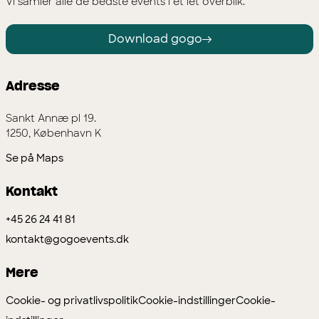
Vi samler alle de bedste events i et let overblik.
Download gogo
Adresse
Sankt Annæ pl 19.
1250, København K
Se på Maps
Kontakt
+45 26 24 41 81
kontakt@gogoevents.dk
Mere
Cookie- og privatlivspolitik
Cookie-indstillinger
Cookie-