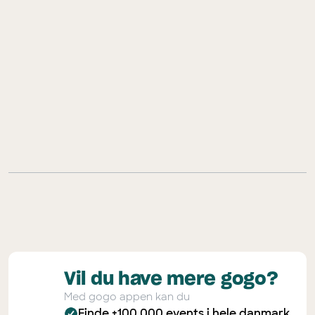
guides
download gogo gratis her
Vil du have mere gogo?
Med gogo appen kan du
Finde +100.000 events i hele danmark