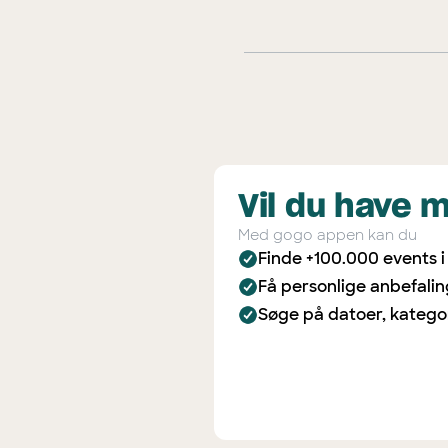
Vil du have 
Med gogo appen kan du
Finde +100.000 events 
Få personlige anbefali
Søge på datoer, katego