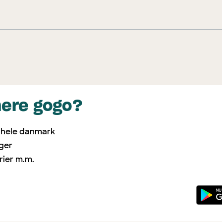
mere gogo?
i hele danmark
nger
rier m.m.