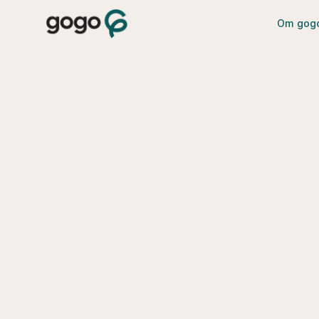
Om gog