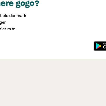
mere gogo?
i hele danmark
nger
rier m.m.