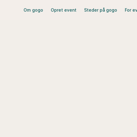
Om gogo
Opret event
Steder på gogo
For e