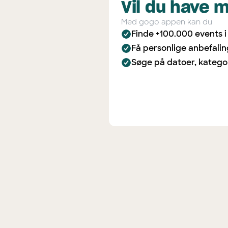
Vil du have 
Med gogo appen kan du
Finde +100.000 events 
Få personlige anbefali
Søge på datoer, katego