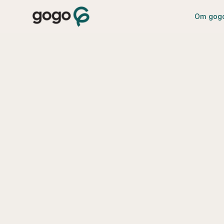
Om gog