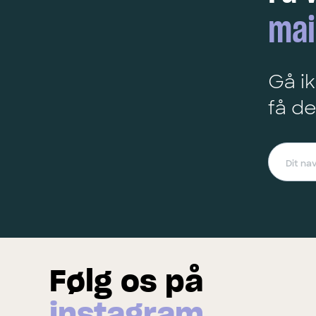
mai
Gå ik
få de
Følg os på
instagram.