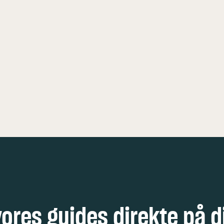
KØBENHAVN
5 FEDE OPLE
vores guides direkte på d