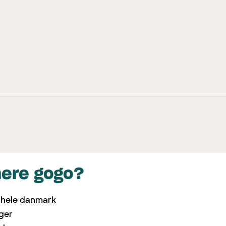
mere gogo?
i hele danmark
nger