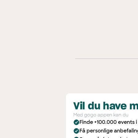
Vil du have 
Med gogo appen kan du
Finde +100.000 events 
Få personlige anbefali