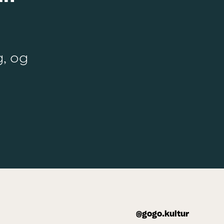
g, og
@gogo.kultur