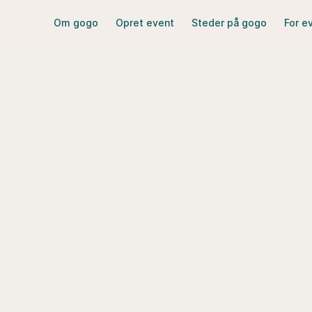
Om gogo
Opret event
Steder på gogo
For e