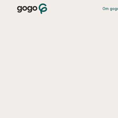
Om gog