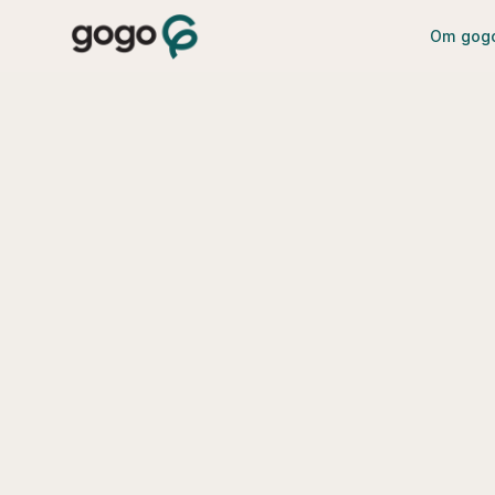
Om gog