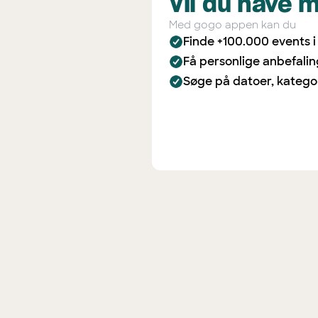
Vil du have 
Med gogo appen kan du
Finde +100.000 events 
Få personlige anbefali
Søge på datoer, katego