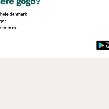
mere gogo?
i hele danmark
nger
rier m.m.