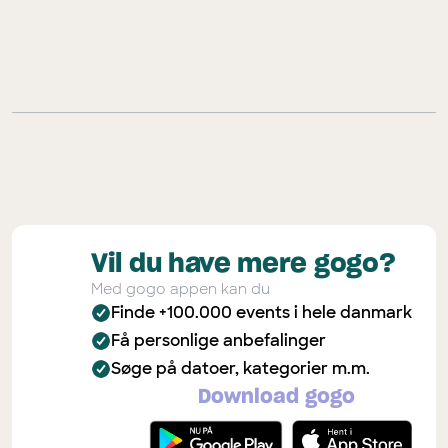
Vil du have mere gogo?
Med gogo appen kan du
Finde +100.000 events i hele danmark
Få personlige anbefalinger
Søge på datoer, kategorier m.m.
Download gogo