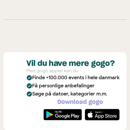
Vil du have mere gogo?
Med gogo appen kan du
Finde +100.000 events i hele danmark
Få personlige anbefalinger
Søge på datoer, kategorier m.m.
Download gogo