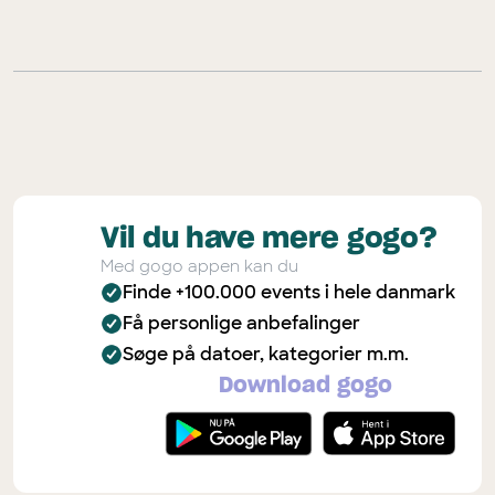
Vil du have mere gogo?
Med gogo appen kan du
Finde +100.000 events i hele danmark
Få personlige anbefalinger
Søge på datoer, kategorier m.m.
Download gogo