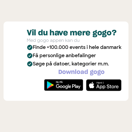
Vil du have mere gogo?
Med gogo appen kan du
Finde +100.000 events i hele danmark
Få personlige anbefalinger
Søge på datoer, kategorier m.m.
Download gogo