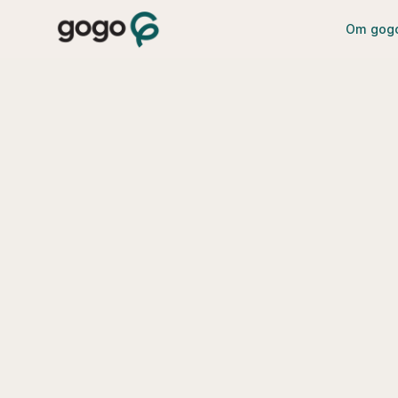
Om gog