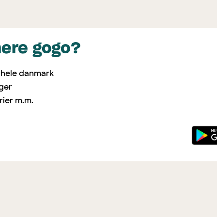
mere gogo?
i hele danmark
nger
rier m.m.