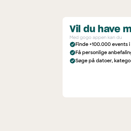
Vil du have 
Med gogo appen kan du
Finde +100.000 events 
Få personlige anbefali
Søge på datoer, katego