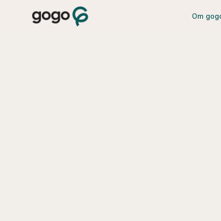
Om gog