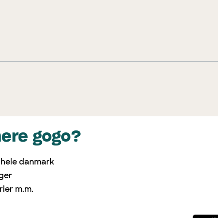
mere gogo?
i hele danmark
nger
rier m.m.