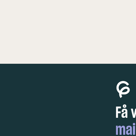
KØBENHAVN
FESTIVAL
Få 
mai