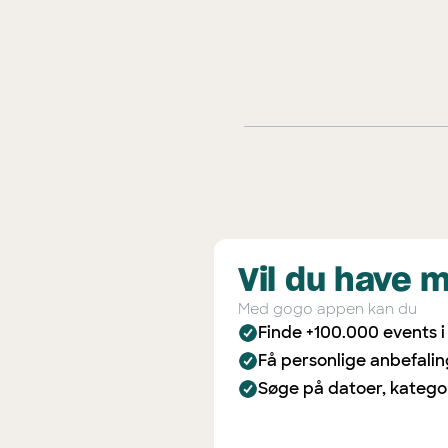
Vil du have 
Med gogo appen kan du
Finde +100.000 events 
Få personlige anbefali
Søge på datoer, katego