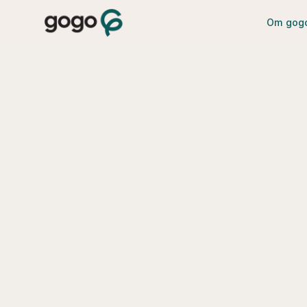
Om gog