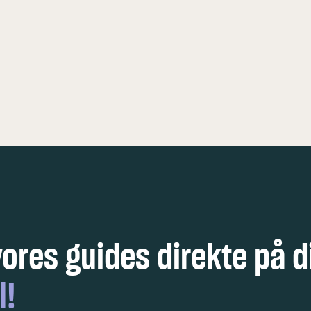
KØBENHAVN
5 FEDE OPLE
vores guides direkte på d
l!