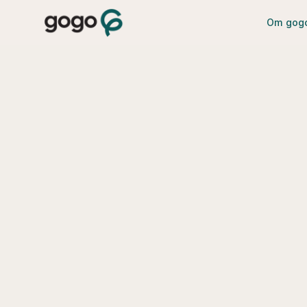
Om gog