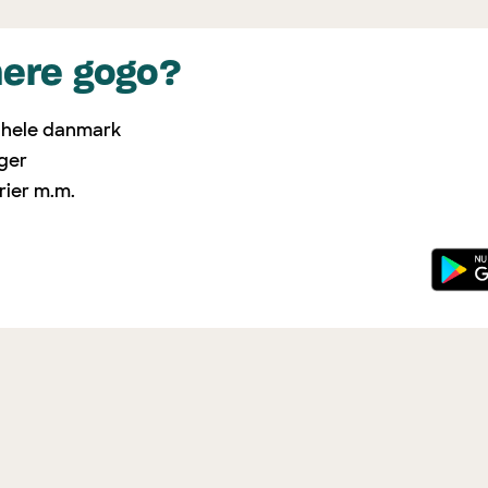
mere gogo?
i hele danmark
nger
rier m.m.