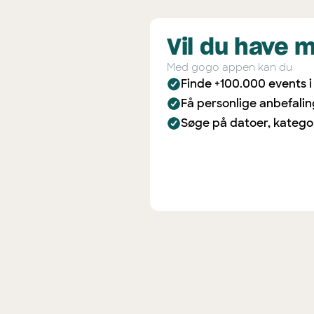
Vil du have 
Med gogo appen kan du
Finde +100.000 events 
Få personlige anbefali
Søge på datoer, katego