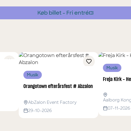
Køb billet -
Fri entré
Musik
Musik
Freja Kirk - H
Orangotown efterårsfest # Abzalon
Aalborg Kong
AbZalon Event Factory
07-11-2026
29-10-2026