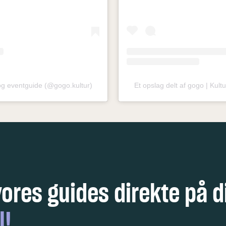
 og eventguide (@gogo.kultur)
Et opslag delt af gogo | Kul
vores guides direkte på d
l!