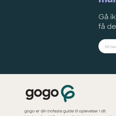
Gå ik
få de
gogo er din trofaste guide til oplevelser i dit