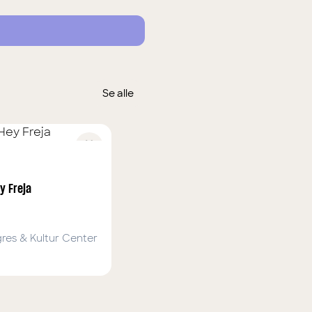
Se alle
ey Freja
res & Kultur Center