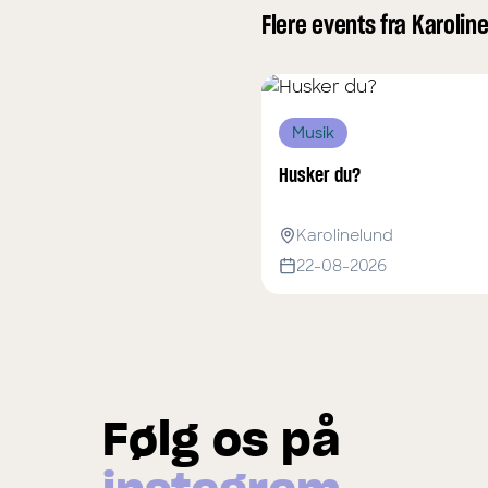
Flere events fra Karolin
Musik
Husker du?
Karolinelund
22-08-2026
Følg os på