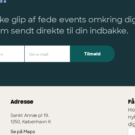
ke glip af fede events omkring di
m sendt direkte til din indbakke.
Adresse
Få
Ho
Sankt Annæ pl 19.
ny
1250, København K
dig
Se på Maps