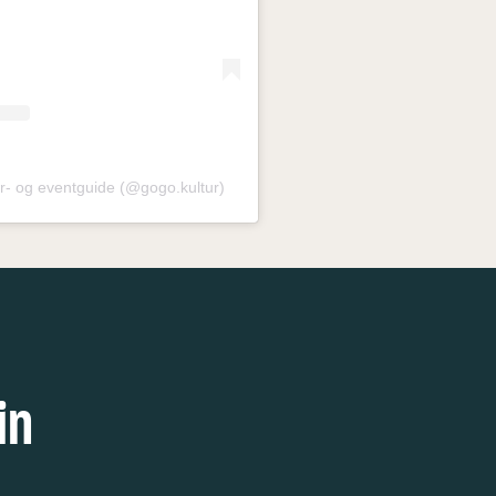
tur- og eventguide (@gogo.kultur)
in