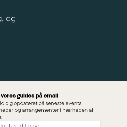
g, og
 vores guides på email
ld dig opdateret på seneste events,
heder og arrangementer i nærheden af
.