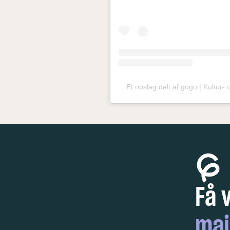
Et opslag delt af gogo | Kultur-
Få 
mai