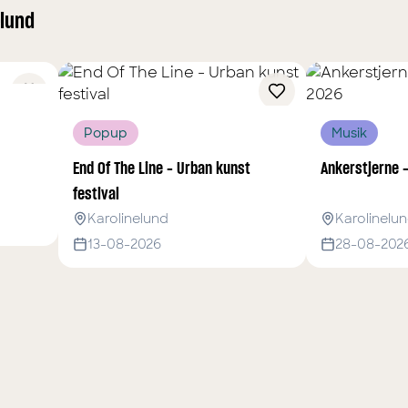
elund
Popup
Musik
End Of The Line - Urban kunst
Ankerstjerne 
festival
Karolinelund
Karolinelu
13-08-2026
28-08-202