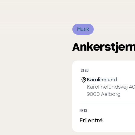
Musik
Ankerstjer
STED
Karolinelund
Karolinelundsvej 4
9000
Aalborg
PRIS
Fri entré