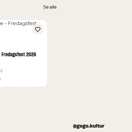
Se alle
- Fredagsfest 2026
nd
6
@gogo.kultur