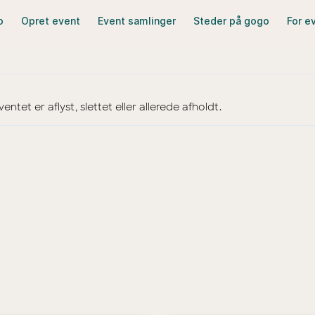
o
Opret event
Event samlinger
Steder på gogo
For e
ntet er aflyst, slettet eller allerede afholdt.