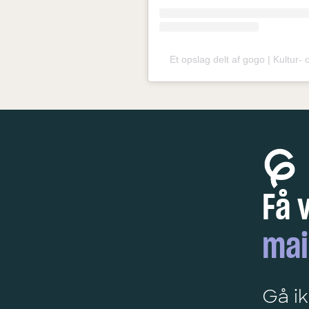
Et opslag delt af gogo | Kultur-
Få 
mai
Gå ik