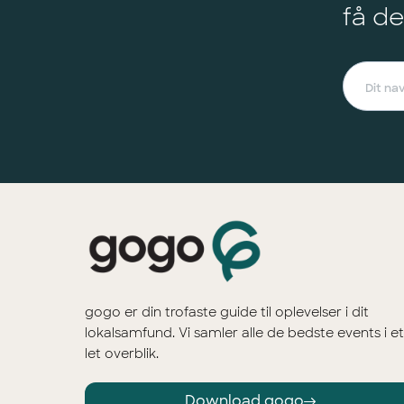
få de
gogo er din trofaste guide til oplevelser i dit
lokalsamfund. Vi samler alle de bedste events i et
let overblik.
Download gogo