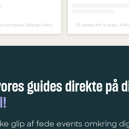
 og eventguide (@gogo.kultur)
Et opslag delt af gogo | Kul
vores guides direkte på d
l!
ke glip af fede events omkring di