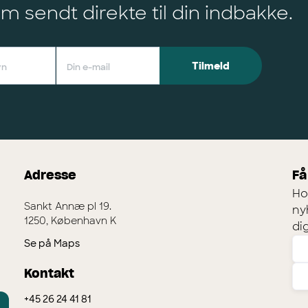
m sendt direkte til din indbakke.
Adresse
Få
Ho
Sankt Annæ pl 19.
ny
1250, København K
dig
Se på Maps
Kontakt
+45 26 24 41 81