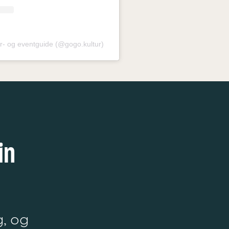
tur- og eventguide (@gogo.kultur)
in
g, og