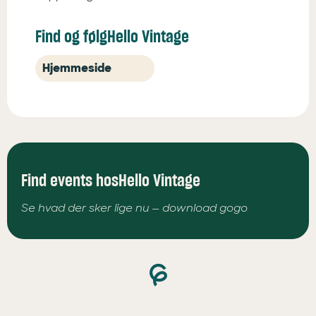
Find og følg
Hello Vintage
Hjemmeside
Find events hos
Hello Vintage
Se hvad der sker lige nu — download gogo