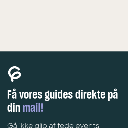
KØBENHAVN
5 FEDE OPLEVELSER
Få vores guides direkte på
din
mail!
Gå ikke glip af fede events