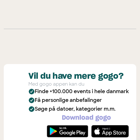
Vil du have mere gogo?
Med gogo appen kan du
Finde +100.000 events i hele danmark
Få personlige anbefalinger
Søge på datoer, kategorier m.m.
Download gogo