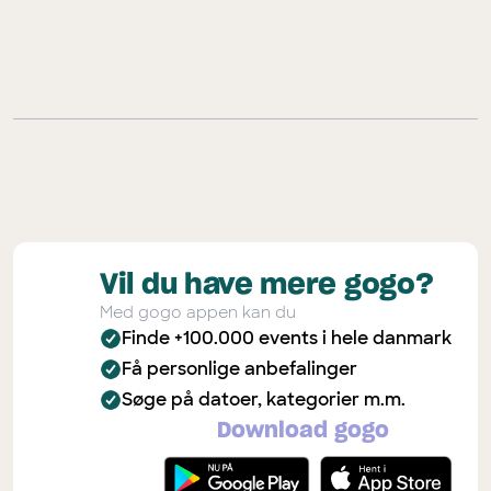
Vil du have mere gogo?
Med gogo appen kan du
Finde +100.000 events i hele danmark
Få personlige anbefalinger
Søge på datoer, kategorier m.m.
Download gogo