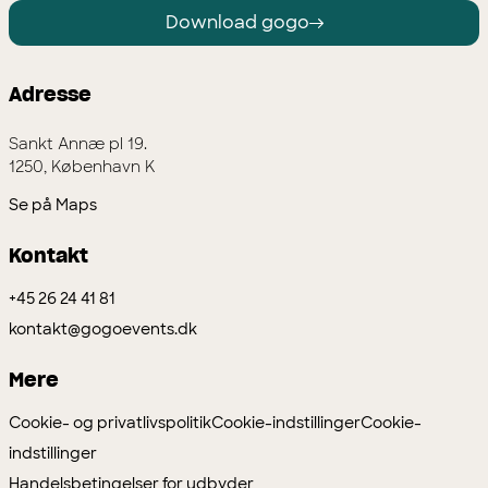
Download gogo
Adresse
Sankt Annæ pl 19.
1250, København K
Se på Maps
Kontakt
+45 26 24 41 81
kontakt@gogoevents.dk
Mere
Cookie- og privatlivspolitik
Cookie-indstillinger
Cookie-
indstillinger
Handelsbetingelser for udbyder