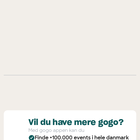
på Fyn
10 store sommeroplevelser
på Fyn
download gogo-appen
Vil du have mere gogo?
Med gogo appen kan du
Finde +100.000 events i hele danmark